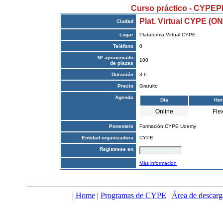
Curso práctico - CYPEP
Plat. Virtual CYPE (O
Ciudad
Lugar
Plataforma Virtual CYPE
Teléfono
0
Nº aproximado
100
de plazas
Duración
3 h
Precio
Gratuito
Agenda
Día
Hor
Online
Flex
Ponente/s
Formación CYPE Udemy
Entidad organizadora
CYPE
Regístrese en
Más información
|
Home
|
Programas de CYPE
|
Área de descarg